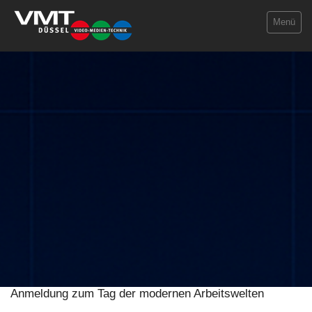
Menü
Sichern
Präsentieren
Erkennen
Projekte
Jobs
VMT Info
Kontakt
Anmeldung zum Tag der modernen Arbeitswelten
Datenschutz