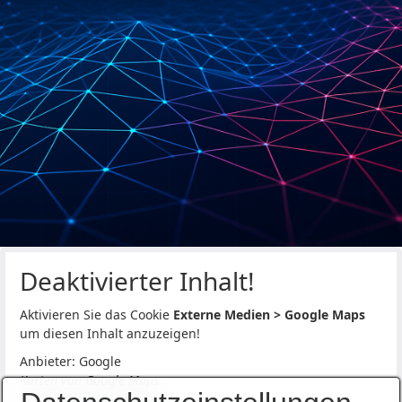
Deaktivierter Inhalt!
Aktivieren Sie das Cookie
Externe Medien > Google Maps
um diesen Inhalt anzuzeigen!
Anbieter: Google
Karten von Google Maps.
Datenschutzerklärung